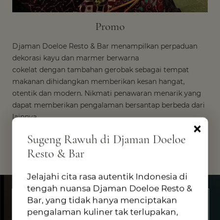
Promo
Djaman Doeloe Resto & Bar menampilkan perpaduan
dekorasi kayu dan marmer berwarna
cokelat dengan tambahan gerobak sebagai tempat
makanan dihidangkan memberikan kesan hangat,
otentik dan modern. Nikmati penawaran menarik yang
dapat memberikan pengalaman bersantap berbeda dari
lainnya.
×
Sugeng Rawuh di Djaman Doeloe
LIHAT PROMO
Resto & Bar
Jelajahi cita rasa autentik Indonesia di
tengah nuansa Djaman Doeloe Resto &
Bar, yang tidak hanya menciptakan
Ulasan Tamu
pengalaman kuliner tak terlupakan,